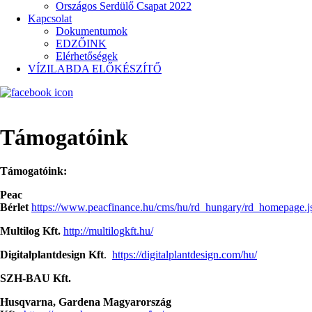
Országos Serdülő Csapat 2022
Kapcsolat
Dokumentumok
EDZŐINK
Elérhetőségek
VÍZILABDA ELŐKÉSZÍTŐ
Támogatóink
Támogatóink:
Peac
Bérlet
https://www.peacfinance.hu/cms/hu/rd_hungary/rd_homepage.j
Multilog Kft.
http://multilogkft.hu/
Digitalplantdesign Kft
.
https://digitalplantdesign.com/hu/
SZH-BAU Kft.
Husqvarna, Gardena Magyarország