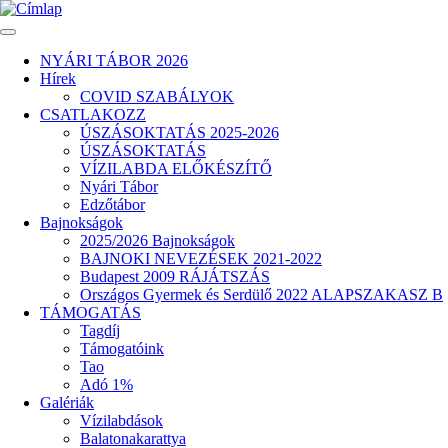
Ugrás
a
tartalomra
NYÁRI TÁBOR 2026
Hírek
Fő
COVID SZABÁLYOK
navigáció
CSATLAKOZZ
ÚSZÁSOKTATÁS 2025-2026
ÚSZÁSOKTATÁS
VÍZILABDA ELŐKÉSZÍTŐ
Nyári Tábor
Edzőtábor
Bajnokságok
2025/2026 Bajnokságok
BAJNOKI NEVEZÉSEK 2021-2022
Budapest 2009 RÁJÁTSZÁS
Országos Gyermek és Serdülő 2022 ALAPSZAKASZ B
TÁMOGATÁS
Tagdíj
Támogatóink
Tao
Adó 1%
Galériák
Vízilabdások
Balatonakarattya