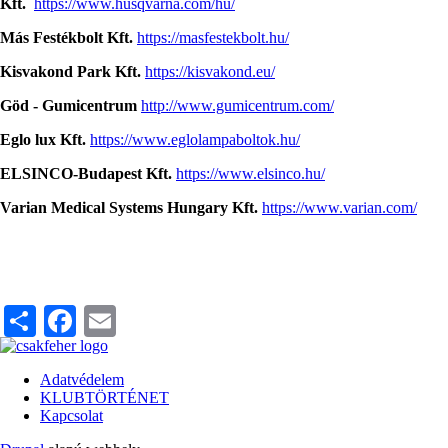
Kft.
https://www.husqvarna.com/hu/
Más Festékbolt Kft.
https://masfestekbolt.hu/
Kisvakond Park Kft.
https://kisvakond.eu/
Göd - Gumicentrum
http://www.gumicentrum.com/
Eglo lux Kft.
https://www.eglolampaboltok.hu/
ELSINCO-Budapest Kft.
https://www.elsinco.hu/
Varian Medical Systems Hungary Kft.
https://www.varian.com/
Share
Facebook
Email
Adatvédelem
KLUBTÖRTÉNET
Lábléc
Kapcsolat