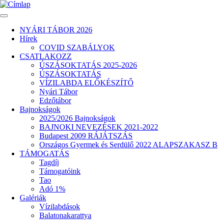
Ugrás
a
tartalomra
NYÁRI TÁBOR 2026
Hírek
Fő
COVID SZABÁLYOK
navigáció
CSATLAKOZZ
ÚSZÁSOKTATÁS 2025-2026
ÚSZÁSOKTATÁS
VÍZILABDA ELŐKÉSZÍTŐ
Nyári Tábor
Edzőtábor
Bajnokságok
2025/2026 Bajnokságok
BAJNOKI NEVEZÉSEK 2021-2022
Budapest 2009 RÁJÁTSZÁS
Országos Gyermek és Serdülő 2022 ALAPSZAKASZ B
TÁMOGATÁS
Tagdíj
Támogatóink
Tao
Adó 1%
Galériák
Vízilabdások
Balatonakarattya