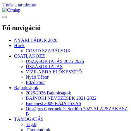
Ugrás a tartalomra
Fő navigáció
NYÁRI TÁBOR 2026
Hírek
COVID SZABÁLYOK
CSATLAKOZZ
ÚSZÁSOKTATÁS 2025-2026
ÚSZÁSOKTATÁS
VÍZILABDA ELŐKÉSZÍTŐ
Nyári Tábor
Edzőtábor
Bajnokságok
2025/2026 Bajnokságok
BAJNOKI NEVEZÉSEK 2021-2022
Budapest 2009 RÁJÁTSZÁS
Országos Gyermek és Serdülő 2022 ALAPSZAKASZ
B
TÁMOGATÁS
Tagdíj
Támogatóink