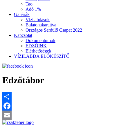
Tao
Adó 1%
Galériák
Vízilabdások
Balatonakarattya
Országos Serdülő Csapat 2022
Kapcsolat
Dokumentumok
EDZŐINK
Elérhetőségek
VÍZILABDA ELŐKÉSZÍTŐ
Edzőtábor
Share
Facebook
Email