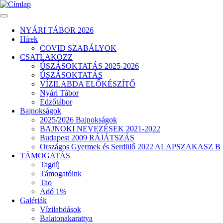
Ugrás
a
tartalomra
NYÁRI TÁBOR 2026
Hírek
Fő
COVID SZABÁLYOK
navigáció
CSATLAKOZZ
ÚSZÁSOKTATÁS 2025-2026
ÚSZÁSOKTATÁS
VÍZILABDA ELŐKÉSZÍTŐ
Nyári Tábor
Edzőtábor
Bajnokságok
2025/2026 Bajnokságok
BAJNOKI NEVEZÉSEK 2021-2022
Budapest 2009 RÁJÁTSZÁS
Országos Gyermek és Serdülő 2022 ALAPSZAKASZ B
TÁMOGATÁS
Tagdíj
Támogatóink
Tao
Adó 1%
Galériák
Vízilabdások
Balatonakarattya