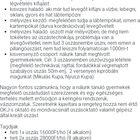
légvételés kifujást
kisvizes haladó: aki már tud levegőt kifújni a vízbe, lebegni,
siklani, gyors és hát lábtempózni
mélyvizes kezdő: megfelelően tudja a lábtempókat, ismeri a
kartempókat (durva kordinációval) levegővételt
mélyvizes haladó: úszott már mélyvízben, de még nem
tökéletes az úszástechnikája, problémája van a
levegővétellel, nem tud 3 úszásnembe úszni, nem ismeri a
pillangóúszást, nem tud leúszni folyamatosan 1000m-t
kisversenyző csoport: nálunk tanult meghívott
gyermekeknek. Cél: 3 úszásnemben úszóvizsga letétele
(megfelelő technikával, rajttal, fordulókkal végrehajtott
szabályos úszás 50m-en), 2 versenyen kipróbálni
magunkat (Mikulás Kupa, Nyuszi Kupa)
Nagyon fontos számunkra, hogy a nálunk tanuló gyermekek
megfelelő úszástudást szerezzenek és egy egészséges
terhelés mellett erősödjön a keringési rendszerük,
vázizomzatuk. Szeretnénk kijavítani a rengeteg hozzá nem értő
OKJ-s oktató és mondvacsinált úszásoktató valamit gépész
által kreált úszást.
Tagdíjak:
heti 1x úszás 16000Ft/hó (4 alkalom)
heti 2x úszás 28000Ft/hó (8 alkalom)