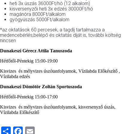
heti 3x úszás 36000Ft/hó (12 alkalom)
kisversenyzői heti 3x edzés 30000Ft/hó
magánóra 8000Ft/alkalom
gyógyúszás 5000Ft/alkalom
*az oktatások 60 percesek, a tagdíj tartalmazza a
medencebérlés,belépő és oktatás díját is, további költség
nincsen
Dunakeszi Gérecz Attila Tanuszoda
Hétfőtől-Péntekig 15:00-19:00
Kisvizes és mélyvizes úszótanfolyamok, Vízilabda Előkészítő ,
Vízilabda edzés
Dunakeszi Dömötör Zoltán Sportuszoda
Hétfőtől-Péntekig 15:00-17:00
Kisvizes és mélyvizes úszótanfolyamok, kisversenyző úszás,
Vízilabda Előkészítő
Share
Facebook
Email