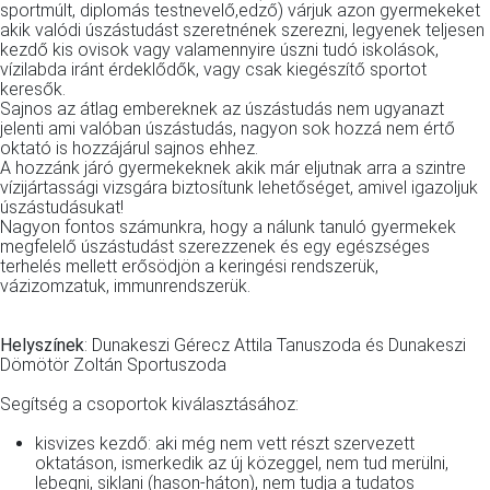
sportmúlt, diplomás testnevelő,edző) várjuk azon gyermekeket
akik valódi úszástudást szeretnének szerezni, legyenek teljesen
kezdő kis ovisok vagy valamennyire úszni tudó iskolások,
vízilabda iránt érdeklődők, vagy csak kiegészítő sportot
keresők.
Sajnos az átlag embereknek az úszástudás nem ugyanazt
jelenti ami valóban úszástudás, nagyon sok hozzá nem értő
oktató is hozzájárul sajnos ehhez.
A hozzánk járó gyermekeknek akik már eljutnak arra a szintre
vízijártassági vizsgára biztosítunk lehetőséget, amivel igazoljuk
úszástudásukat!
Nagyon fontos számunkra, hogy a nálunk tanuló gyermekek
megfelelő úszástudást szerezzenek és egy egészséges
terhelés mellett erősödjön a keringési rendszerük,
vázizomzatuk, immunrendszerük.
Helyszínek
: Dunakeszi Gérecz Attila Tanuszoda és Dunakeszi
Dömötör Zoltán Sportuszoda
Segítség a csoportok kiválasztásához:
kisvizes kezdő: aki még nem vett részt szervezett
oktatáson, ismerkedik az új közeggel, nem tud merülni,
lebegni, siklani (hason-háton), nem tudja a tudatos